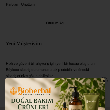
Parolamı Unuttum
Oturum Aç
Yeni Müşteriyim
Hızlı ve güvenli bir alışveriş için yeni bir hesap oluşturun.
Böylece sipariş durumunuzu takip edebilir ve önceki
siparişlerinize göz atabilirsiniz.
Devam