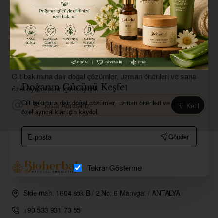
Doğanın Gücünü Keşfet
Cilt bakımına dair doğal çözümler, uzman önerileri ve sana
Doğanın Gücünü Keşfet
özel ayrıcalıklar için kaydol.
E-
Cilt bakımına dair doğal çözümler, uzman önerileri ve sana
Katıl
posta
özel ayrıcalıklar için kaydol.
Adresiniz
E-
Gönder
posta
Tekrar Gösterme
Side mah. 1604 sok B / 2 No: 6 Manvgat / ANTALYA
+90 533 931 73 55