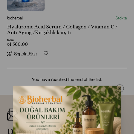
bioherbal
Stokta
Hyaluronıc Acıd Serum / Collagen / Vitamin C /
Antı Agıng /Kırışıklık karşıtı
from
₺1.560,00
Sepete Ekle
You have reached the end of the list.
Doğanın Gücünü Keşfet