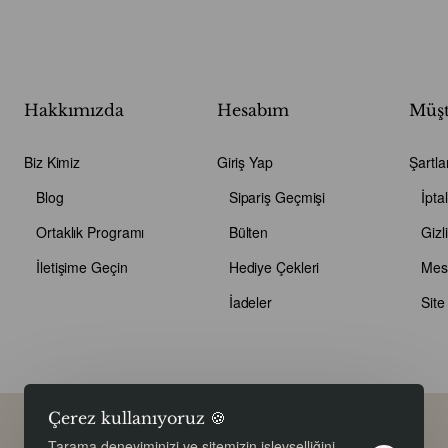
Hakkımızda
Hesabım
Müşt
Biz Kimiz
Giriş Yap
Şartla
Blog
Sipariş Geçmişi
İpta
Ortaklık Programı
Bülten
Gizli
İletişime Geçin
Hediye Çekleri
İadeler
Site
Çerez kullanıyoruz 🍪
Copyright © 2026, Bioherbal, Tüm hakları saklıdır.
Ürün Filtresi
Tarama deneyiminizi ve sitemizin işlevselliğini