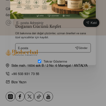
Cilt bakımına dair doğal çözümler, uzman önerileri ve sana
özel ayrıcalıklar için kaydol.
E-
Katıl
posta
Doğanın Gücünü Keşfet
Adresiniz
Cilt bakımına dair doğal çözümler, uzman önerileri ve sana
özel ayrıcalıklar için kaydol.
E-
Gönder
posta
Side mah. 1604 sok B / 2 No: 6 Manvgat / ANTALYA
Tekrar Gösterme
+90 533 931 73 55
Bize Yazın