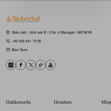
Side mah. 1604 sok B / 2 No: 6 Manvgat / ANTALYA
+90 533 931 73 55
Bize Yazın
Hakkımızda
Hesabım
Müşt