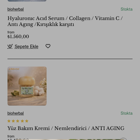
bioherbal
Stokta
Hyaluronıc Acıd Serum / Collagen / Vitamin C /
Antı Agıng /Kırışıklık karşıtı
from
₺1.560,00
Sepete Ekle
bioherbal
Stokta
Yüz Bakım Kremi / Nemlendirici / ANTI AGING
from