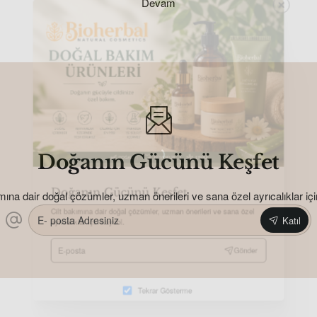
Devam
Doğanın Gücünü Keşfet
ımına dair doğal çözümler, uzman önerileri ve sana özel ayrıcalıklar içi
Doğanın Gücünü Keşfet
E-
Katıl
posta
Cilt bakımına dair doğal çözümler, uzman önerileri ve sana özel
Adresiniz
ayrıcalıklar için kaydol.
E-
Gönder
posta