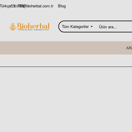
info@bioherbal.com.tr
Blog
Türkçe
₺
TRY
Tüm Kategoriler
Ürün
ara...
AN