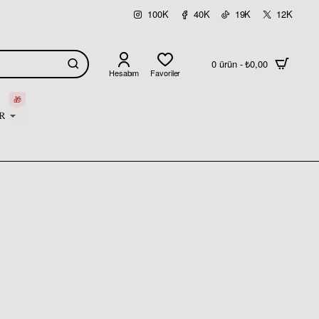
100K
40K
19K
12K
0 ürün - ₺0,00
Hesabım
Favoriler
🎁
R