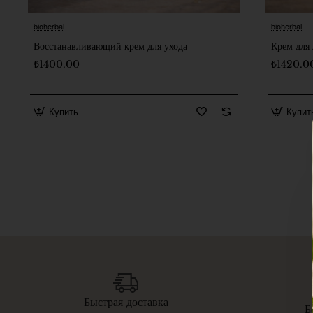
bioherbal
bioherbal
🔥 Бестселлер
Восстанавливающий крем для ухода
Крем дл
₺1400.00
₺1420.0
Купить
Купит
Быстрая доставка
Б