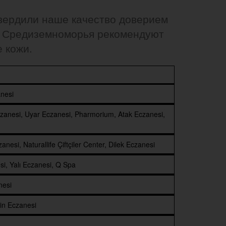
дтвердили наше качество доверием
х Средиземноморья рекомендуют
 кожи.
anesi
Eczanesi, Uyar Eczanesi, Pharmorium, Atak Eczanesi,
esi, Naturallife Çiftçiler Center, Dilek Eczanesi
si, Yalı Eczanesi, Q Spa
nesi
tin Eczanesi