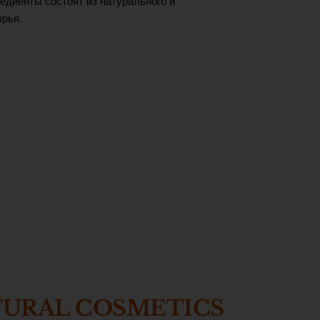
едиенты состоят из натурального и
рья.
TURAL COSMETICS