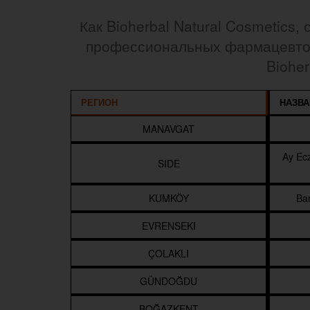
Как Bioherbal Natural Cosmetics
профессиональных фармацевтов
Biohe
РЕГИОН
НАЗВА
MANAVGAT
Ay Ecz
SIDE
KUMKÖY
Bar
EVRENSEKI
ÇOLAKLI
GÜNDOĞDU
BOĞAZKENT