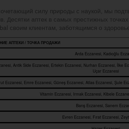
, сочетающий силу природы с наукой, мы по
. Десятки аптек в самых престижных точка
rbal своим клиентам, заботящимся о здоровье
НИЕ АПТЕКИ / ТОЧКА ПРОДАЖИ
Arda Eczanesi, Kadıoğlu Ecz
anesi, Antik Side Eczanesi, Ertekin Eczanesi, Nurhan Eczanesi, İlke 
Uçar Eczanesi
ut Eczanesi, Emre Eczanesi, Güneş Eczanesi, Atlas Eczanesi, Şule Eczan
Vitamin Eczanesi, Irmak Eczanesi, Kibele Eczane
Barış Eczanesi, Sanem Ecza
Evren Eczanesi, Fırat Eczanesi, Zey
Hazer Eczanesi