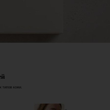
ей
 типов кожи.