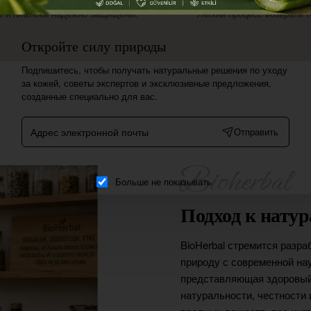
 и платежи надежно защищены.
Легкий процесс возврата т
Откройте силу природы
Подпишитесь, чтобы получать натуральные решения по уходу
за кожей, советы экспертов и эксклюзивные предложения,
созданные специально для вас.
Адрес
Отправить
электронной
почты
Больше не показывать
Подход к нату
BioHerbal стремится разр
природу с современной нау
представляющая здоровый 
натуральности, честности 