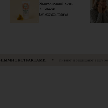
Увлажняющий крем
товаров
4
Посмотреть товары
МИ,
питают и защищают вашу кожу, раскрывая её естест