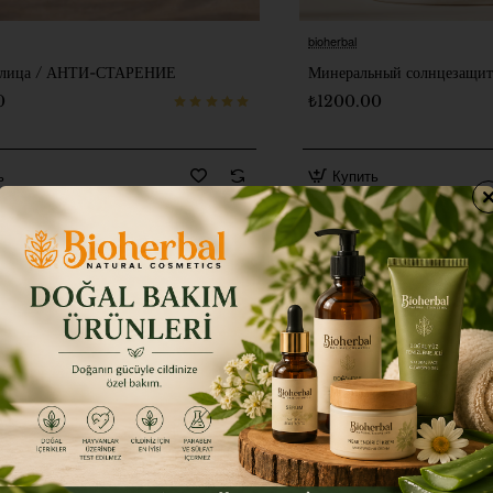
bioherbal
я лица / АНТИ-СТАРЕНИЕ
Минеральный солнцезащит
0
₺1200.00
ь
Купить
езопасные покупки
Простая возврат