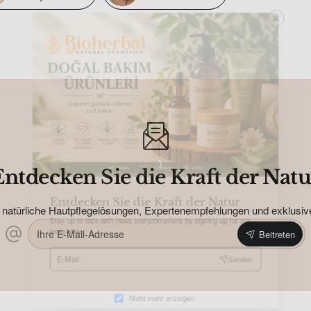
Entdecken Sie die Kraft der Natu
 natürliche Hautpflegelösungen, Expertenempfehlungen und exklusive 
Entdecken Sie die Kraft der Natur
Ihre
Beitreten
E-
Stay up to date with news and promotions by signing up for our
Mail-
newsletter
Adresse
E-
Senden
Mail