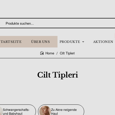
STARTSEITE
ÜBER UNS
PRODUKTE
AKTIONEN
Cilt Tipleri
home
Cilt Tipleri
Schwangerschafts-
Zu Akne neigende
und Babyhaut
Haut