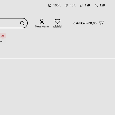
100K
40K
19K
12K
0 Artikel - ₺0,00
Mein Konto
Wishlist
🎁