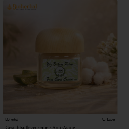
bioherbal
Auf Lager
Gesichtspflegecreme / Anti-Aging