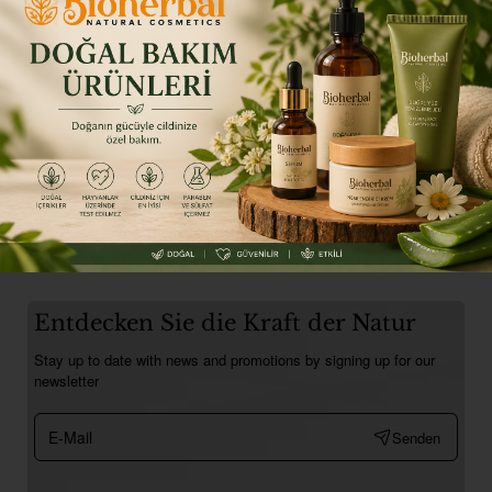
bioherbal
Auf Lager
Intensives reparierendes Haut- und Haarpflegeöl
₺1.400,00
In den Warenkorb
Entdecken Sie die Kraft der Natur
Stay up to date with news and promotions by signing up for our
newsletter
E-
Senden
Mail