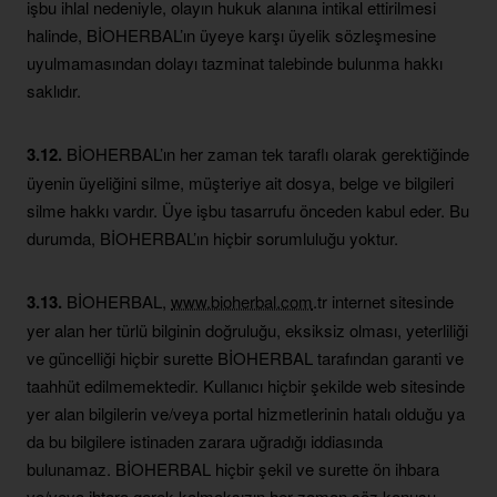
işbu ihlal nedeniyle, olayın hukuk alanına intikal ettirilmesi
halinde, BİOHERBAL’ın üyeye karşı üyelik sözleşmesine
uyulmamasından dolayı tazminat talebinde bulunma hakkı
saklıdır.
3.12.
BİOHERBAL’ın her zaman tek taraflı olarak gerektiğinde
üyenin üyeliğini silme, müşteriye ait dosya, belge ve bilgileri
silme hakkı vardır. Üye işbu tasarrufu önceden kabul eder. Bu
durumda, BİOHERBAL’ın hiçbir sorumluluğu yoktur.
3.13.
BİOHERBAL,
www.bioherbal.com
.tr internet sitesinde
yer alan her türlü bilginin doğruluğu, eksiksiz olması, yeterliliği
ve güncelliği hiçbir surette BİOHERBAL tarafından garanti ve
taahhüt edilmemektedir. Kullanıcı hiçbir şekilde web sitesinde
yer alan bilgilerin ve/veya portal hizmetlerinin hatalı olduğu ya
da bu bilgilere istinaden zarara uğradığı iddiasında
bulunamaz. BİOHERBAL hiçbir şekil ve surette ön ihbara
ve/veya ihtara gerek kalmaksızın her zaman söz konusu