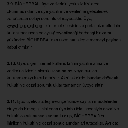
3.9.
BİOHERBAL, üye verilerinin yetkisiz kişilerce
okunmasından ve üye yazılım ve verilerine gelebilecek
zararlardan dolayı sorumlu olmayacaktır. Üye,
www.bioherbal.com
.tr internet sitesinin ve portal hizmetlerinin
kullanılmasından dolayı uğrayabileceği herhangi bir zarar
yüzünden BİOHERBAL’dan tazminat talep etmemeyi peşinen
kabul etmiştir.
3.10.
Üye, diğer internet kullanıcılarının yazılımlarına ve
verilerine izinsiz olarak ulaşmamayı veya bunları
kullanmamayı kabul etmiştır. Aksi takdirde, bundan doğacak
hukuki ve cezai sorumluluklar tamamen üyeye aittir.
3.11.
İşbu üyelik sözleşmesi içerisinde sayılan maddelerden
bir ya da birkaçını ihlal eden üye işbu ihlal nedeniyle cezai ve
hukuki olarak şahsen sorumlu olup, BİOHERBAL’ı bu
ihlallerin hukuki ve cezai sonuçlarından ari tutacaktır. Ayrıca;