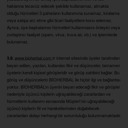
haklarına tecavüz edecek şekilde kullanamaz, almakta
olduğu hizmetleri 3.şahısların kullanımına sunamaz, kiralama
veya satışa arz etme gibi ticari faaliyetlere konu edemez.
Ayrıca, üye başkalarının hizmetleri kullanmasını önleyici veya
zorlaştırıcı faaliyet (spam, virus, truva atı, vb.) ve işlemlerde
bulunamaz.
3.8.
www.bioherbal.com
.tr internet sitesinde üyeler tarafından
beyan edilen, yazılan, kullanılan fikir ve düşünceler, tamamen
üyelerin kendi kişisel görüşleridir ve görüş sahibini bağlar. Bu
görüş ve düşüncelerin BİOHERBAL ile hiçbir ilgi ve bağlantısı
yoktur. BİOHERBAL’ın üyenin beyan edeceği fikir ve görüşler
nedeniyle üçüncü kişilerin uğrayabileceği zararlardan ve
hizmetlerin kullanımı esnasında Müşteri’nin uğrayabileceği
üçüncü kişilerin fiil ve hareketlerinden doğabilecek
zararlardan dolayı herhangi bir sorumluluğu bulunmamaktadır.