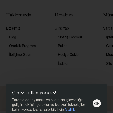
Hakkımızda
Hesabım
Müşt
Biz Kimiz
Giriş Yap
Şartla
Blog
Sipariş Geçmişi
İpta
Ortaklık Programı
Bülten
Gizli
İletişime Geçin
Hediye Çekleri
İadeler
Site
Çerez kullanıyoruz 🍪
Copyright © 2026, Bioherbal, Tüm hakları saklıdır.
Tarama deneyiminizi ve sitemizin işlevselliğini
OK
geliştirmek için çerezler ve benzeri teknolojiler
kullanıyoruz. Daha fazla bilgi için
Gizlilik