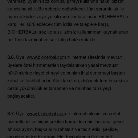
veremez, üyenin söz konusu şifreyi kullanma hakkı bizzat
kendisine aittir. Bu sebeple doğabilecek tüm sorumluluk ile
üçüncü kişiler veya yetkili merciler tarafından BİOHERBAL’a
karşı ileri sürülebilecek tüm iddia ve taleplere karşı,
BİOHERBAL’ın söz konusu izinsiz kullanımdan kaynaklanan
her türlü tazminat ve sair talep hakkı saklıdır.
3.6.
Üye,
www.bioherbal.com
.tr internet sitesinde mevcut
üyelere özel hizmetlerden faydalanırken yasal mevzuat
hükümlerine riayet etmeyi ve bunları ihlal etmemeyi baştan
kabul ve taahhüt eder. Aksi takdirde, doğacak tüm hukuki ve
cezai yükümlülükler tamamen ve münhasıran üyeyi
bağlayacaktır.
3.7.
Üye,
www.bioherbal.com
.tr internet sitesini ve portal
hizmetlerini ve hiçbir şekilde kamu düzenini bozucu, genel
ahlaka aykırı, başkalarını rahatsız ve taciz edici şekilde,
yasalara aykırı bir amaç için, başkalarının fikri ve telif