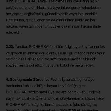
3.22.
BİOHERBAL, üyelik sözleşmesinin koşullarını hiçbir
şekil ve surette ön ihbara ve/veya ihtara gerek kalmaksızın
her zaman değiştirebilir, güncelleyebilir veya iptal edebilir.
Değiştirilen, güncellenen ya da yürürlükten kaldırılan her
hüküm, yayın tarihinde tüm üyeler bakımından hüküm ifade
edecektir.
3.23.
Taraflar, BİOHERBAL’a ait tüm bilgisayar kayıtlarının tek
ve gerçek münhasır delil olarak, HMK ilgili maddelerine uygun
şekilde esas alınacağını ve söz konusu kayıtların bir delil
sözleşmesi teşkil ettiği hususunu kabul ve beyan eder.
4. Sözleşmenin Süresi ve Feshi:
İş bu sözleşme Üye
tarafından kabul edildiğini beyan ile yürürlüğe girer.
BİOHERBAL sözleşmeyi Üye’ ye arz ederek kabul edilmiş
sayılmakla birlikte Üye tarafından onaylanmamış sözleşmeler
BİOHERBAL’ a karşı kullanılamayacaktır. İşbu sözleşme
üyenin üyeliğini iptal etmesi veya BİOHERBAL tarafından