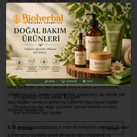
bilgileri ve/veya portal hizmetlerini değiştirebilir, düzeltebilir
ve/veya çıkarabilir. BİOHERBAL web sitesinin ve portal
hizmetlerinin hatasız olması için her türlü tedbiri almıştır.
Bununla birlikte sitede mevcut ya da oluşabilecek hatalar ile
ilgili herhangi bir garanti verilmemektedir.
3.14.
Bu
www.bioherbal.com
.tr internet sitesine erişimden,
sitede yer alan bilgilerin, hizmetlerin gerek doğrudan gerekse
dolaylı kullanımından kaynaklanan doğrudan ve/veya dolaylı
maddi ve/veya manevi menfi ve/veya müsbet, velhasıl her
türlü zarardan her nam altında olursa olsun BİOHERBAL,
yönetim kurulu üyeleri, yöneticileri, çalışanları, bu sitede yer
Doğanın Gücünü Keşfet
alan bilgileri ve/veya portal hizmetlerini hazırlayan kişiler
Cilt bakımına dair doğal çözümler, uzman önerileri ve sana
sorumlu tutulamaz.
özel ayrıcalıklar için kaydol.
E-
3.15.
www.bioherbal.com
.tr internet sitesinde yer alan, bunları
Gönder
posta
içeren ama bunlarla sınırlı olmayan tüm malzeme ve