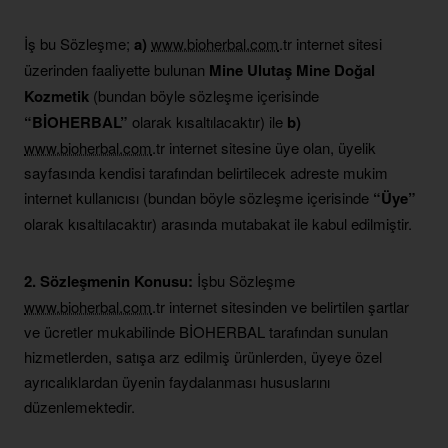
İş bu Sözleşme;
a)
www.bioherbal.com
.tr internet sitesi
üzerinden faaliyette bulunan
Mine Ulutaş Mine Doğal
Kozmetik
(bundan böyle sözleşme içerisinde
“BİOHERBAL”
olarak kısaltılacaktır) ile
b)
www.bioherbal.com
.tr internet sitesine üye olan, üyelik
sayfasında kendisi tarafından belirtilecek adreste mukim
internet kullanıcısı (bundan böyle sözleşme içerisinde
“Üye”
olarak kısaltılacaktır) arasında mutabakat ile kabul edilmiştir.
2. Sözleşmenin Konusu:
İşbu Sözleşme
www.bioherbal.com
.tr internet sitesinden ve belirtilen şartlar
ve ücretler mukabilinde BİOHERBAL tarafından sunulan
hizmetlerden, satışa arz edilmiş ürünlerden, üyeye özel
ayrıcalıklardan üyenin faydalanması hususlarını
düzenlemektedir.