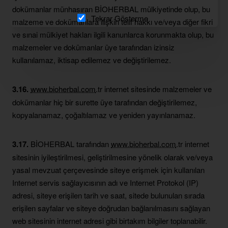
dokümanlar münhasıran BİOHERBAL mülkiyetinde olup, bu
Tekrar Gösterme
malzeme ve dokümanlara ilişkin telif hakkı ve/veya diğer fikri
ve sınai mülkiyet hakları ilgili kanunlarca korunmakta olup, bu
malzemeler ve dokümanlar üye tarafından izinsiz
kullanılamaz, iktisap edilemez ve değiştirilemez.
3.16.
www.bioherbal.com
.tr internet sitesinde malzemeler ve
dokümanlar hiç bir surette üye tarafından değiştirilemez,
kopyalanamaz, çoğaltılamaz ve yeniden yayınlanamaz.
3.17.
BİOHERBAL tarafından
www.bioherbal.com
.tr internet
sitesinin iyileştirilmesi, geliştirilmesine yönelik olarak ve/veya
yasal mevzuat çerçevesinde siteye erişmek için kullanılan
Internet servis sağlayıcısının adı ve Internet Protokol (IP)
adresi, siteye erişilen tarih ve saat, sitede bulunulan sırada
erişilen sayfalar ve siteye doğrudan bağlanılmasını sağlayan
web sitesinin internet adresi gibi birtakım bilgiler toplanabilir.