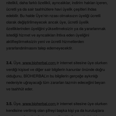
nitelikli, daha farklı özellikli, ayrıcalıklar, indirim hakları içeren,
ücretli ya da sair taahhütlere havi üyelik çeşitleri ihdas
edebilir. Bu halde Üye’nin rızası olmaksızın üyeliği ücretli
olarak değiştirilmeyecek ancak üye, ücretli üyelik
özelliklerinden üyeliğini yükseltmeksizin ya da yararlanmak
istediği hizmet ve ayrıcalıkları ihtiva eden üyeliğini
aktifleştirmeksizin yeni ve ücretli hizmetlerden
yararlandırılmasını talep edemeyecektir.
3.4.
Üye,
www.bioherbal.com
.tr internet sitesine üye olurken
verdiği kişisel ve diğer sair bilgilerin kanunlar önünde doğru
olduğunu, BİOHERBAL’ın bu bilgilerin gerçeğe aykırılığı
nedeniyle uğrayacağı tüm zararları tazmin edeceğini beyan
ve taahhüt eder.
3.5.
Üye,
www.bioherbal.com
.tr internet sitesine üye olurken
kendisine verilmiş olan şifreyi başka kişi ya da kuruluşlara