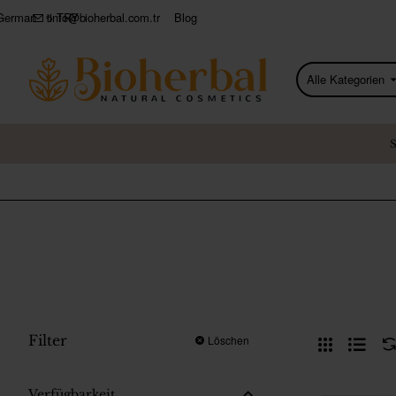
info@bioherbal.com.tr
Blog
German
₺
TRY
Alle Kategorien
Produkte
suchen...
Filter
Löschen
Verfügbarkeit