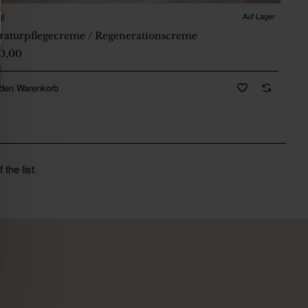
al
Auf Lager
🔥 Bestseller
raturpflegecreme / Regenerationscreme
00,00
 den Warenkorb
the list.