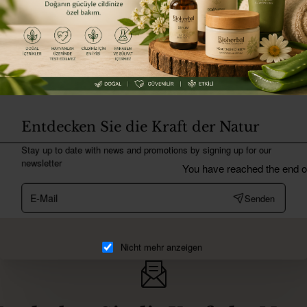
Auf Lager
bioherb
 reparierendes Haut- und Haarpflegeöl
Repa
₺1.4
renkorb
In
Entdecken Sie die Kraft der Natur
Stay up to date with news and promotions by signing up for our
newsletter
You have reached the end of 
E-
Senden
Mail
Nicht mehr anzeigen