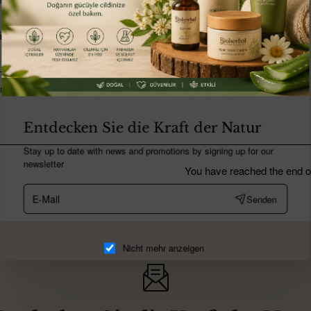
Auf Lager
ure Serum / Kollagen / Vitamin C / Anti Aging
renkorb
Entdecken Sie die Kraft der Natur
Stay up to date with news and promotions by signing up for our
newsletter
You have reached the end of 
E-
Senden
Mail
Nicht mehr anzeigen