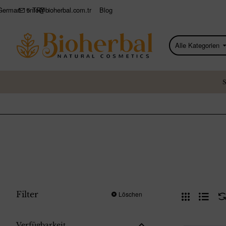
info@bioherbal.com.tr
Blog
German
₺
TRY
Alle Kategorien
Produkte
suchen...
Filter
Löschen
Verfügbarkeit