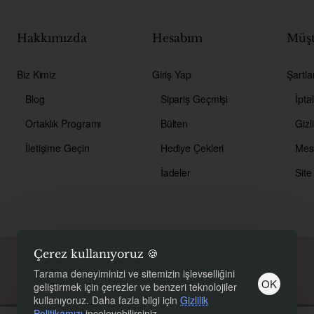
Hakkımızda
Hesabım
Müşt
Biz Kimiz
Giriş Yap
Şartla
Blog
Sipariş Geçmişi
İpta
Ortaklık Programı
Bülten
Gizli
İletişime Geçin
Hediye Çekleri
İadeler
Site
Çerez kullanıyoruz 🍪
Copyright © 2026, Bioherbal, Tüm hakları saklıdır.
Tarama deneyiminizi ve sitemizin işlevselliğini
OK
geliştirmek için çerezler ve benzeri teknolojiler
kullanıyoruz. Daha fazla bilgi için
Gizlilik
Politikamızı
inceleyebilirsiniz.