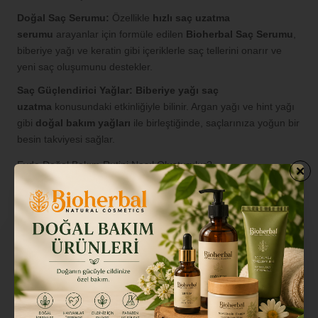
Doğal Saç Serumu:
Özellikle
hızlı saç uzatma
serumu
arayanlar için formüle edilen
Bioherbal Saç Serumu
,
biberiye yağı ve keratin gibi içeriklerle saç tellerini onarır ve
yeni saç oluşumunu destekler.
Saç Güçlendirici Yağlar:
Biberiye yağı saç
uzatma
konusundaki etkinliğiyle bilinir. Argan yağı ve hint yağı
gibi
doğal bakım yağları
ile birleştiğinde, saçlarınıza yoğun bir
besin takviyesi sağlar.
Evde Doğal Bakım Rutini Nasıl Oluşturulur?
Temizleme:
Saçlarınızı Bioherbal
dökülme karşıtı
şampuan
ile nazikçe yıkayın.
Besleme:
Haftada 2-3 kez duştan önce saç
diplerinize
Bioherbal saç bakım yağı
ile masaj yapın.
Güçlendirme:
Temiz ve nemli saç diplerinize
doğal saç
serumu
uygulayarak bakımı tamamlayın.