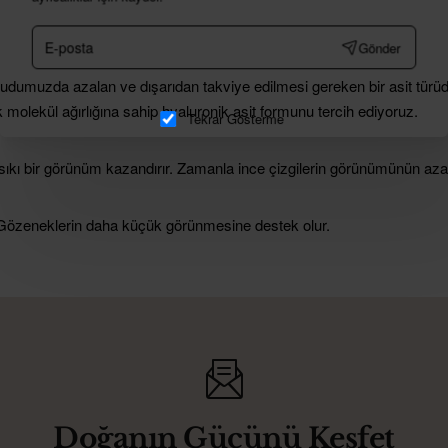
E-
Gönder
posta
cudumuzda azalan ve dışarıdan takviye edilmesi gereken bir asit türüdü
k molekül ağırlığına sahip hyaluronik asit formunu tercih ediyoruz.
Tekrar Gösterme
 sıkı bir görünüm kazandırır. Zamanla ince çizgilerin görünümünün aza
ir. Gözeneklerin daha küçük görünmesine destek olur.
Doğanın Gücünü Keşfet