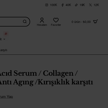
100K
40K
19K
12K
0 ürün - ₺0,00
Hesabım
Favoriler
🎁
R
arşıtı
cıd Serum / Collagen /
ntı Agıng /Kırışıklık karşıtı
rum Yap