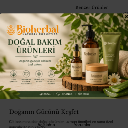
Benzer Ürünler
Onarıcı Bakı
₺1.400,00
Share
Facebook
X
WhatsA
E
Doğanın Gücünü Keşfet
Cilt bakımına dair doğal çözümler, uzman önerileri ve sana özel
Açıklama
Yorumlar
ayrıcalıklar için kaydol.