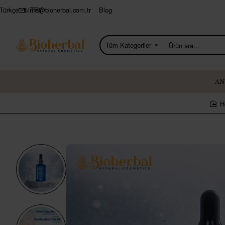
info@bioherbal.com.tr
Blog
Türkçe
₺
TRY
Tüm Kategoriler
Ürün
ara...
AN