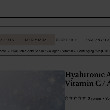
A SAYFA
HAKKIMIZDA
ÜRÜNLER
KAMPANYALA
Hyaluronıc Acıd Serum / Collagen / Vitamin C / Antı Agıng /Kırışıklık k
home
Hyaluronıc A
Vitamin C / A
0 yorum
•
Yo