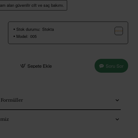
am alan güvenilir cilt ve saç bakımı.
Stok durumu:
Stokta
Model:
005
Sepete Ekle
Soru Sor
f Formüller
emiz