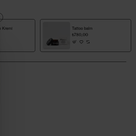
m Kremi
Tattoo balm
₺780,00
pp
mail